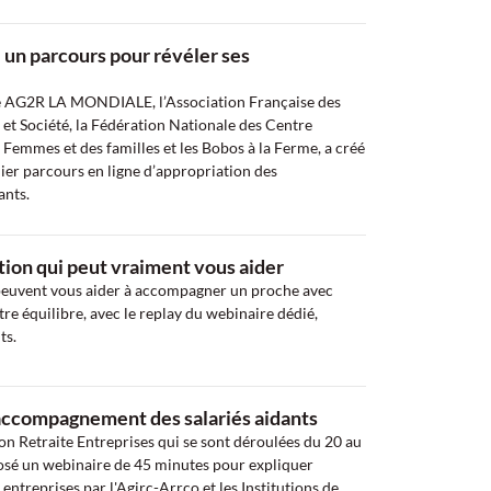
: un parcours pour révéler ses
pe AG2R LA MONDIALE, l’Association Française des
s et Société, la Fédération Nationale des Centre
 Femmes et des familles et les Bobos à la Ferme, a créé
mier parcours en ligne d’appropriation des
ants.
ation qui peut vraiment vous aider
peuvent vous aider à accompagner un proche avec
re équilibre, avec le replay du webinaire dédié,
ts.
accompagnement des salariés aidants
on Retraite Entreprises qui se sont déroulées du 20 au
posé un webinaire de 45 minutes pour expliquer
treprises par l'Agirc-Arrco et les Institutions de