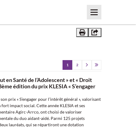
Menu
Imprimer
Partager
Pagination
1
2
Page courante
Page
Aller à la page suivante
Aller à la dernière page
tut en Santé de l’Adolescent » et « Droit
18ème édition du prix KLESIA « S’engager
son prix « S’engager pour l’intérêt général », valorisant
à fort impact social. Cette année KLESIA et ses
mentaire Agirc-Arrco, ont choisi de valoriser
entale du duo aidant-aidé. Parmi 125 projets
 deux lauréats, qui se répartiront une dotation