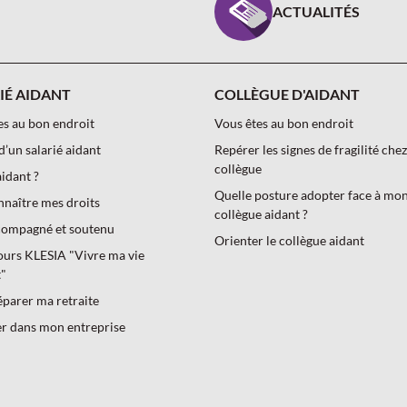
ACTUALITÉS
IÉ AIDANT
COLLÈGUE D'AIDANT
es au bon endroit
Vous êtes au bon endroit
d’un salarié aidant
Repérer les signes de fragilité che
collègue
aidant ?
Quelle posture adopter face à mo
nnaître mes droits
collègue aidant ?
compagné et soutenu
Orienter le collègue aidant
ours KLESIA "Vivre ma vie
t"
éparer ma retraite
er dans mon entreprise