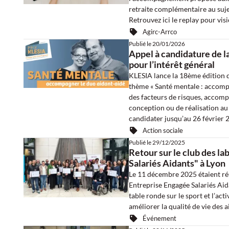
retraite complémentaire au sujet
Retrouvez ici le replay pour vis
Agirc-Arrco
Publié le
20/01/2026
Appel à candidature de l
pour l’intérêt général
KLESIA lance la 18ème édition de
thème « Santé mentale : accompa
des facteurs de risques, accom
conception ou de réalisation au
candidater jusqu’au 26 février 
Action sociale
Publié le
29/12/2025
Retour sur le club des la
Salariés Aidants" à Lyon
Le 11 décembre 2025 étaient réu
Entreprise Engagée Salariés Aid
table ronde sur le sport et l’ac
améliorer la qualité de vie des a
Événement