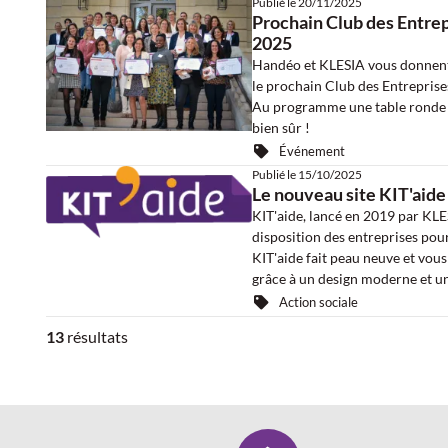
Publié le
20/11/2025
Prochain Club des Entrep
2025
Handéo et KLESIA vous donnent
le prochain Club des Entreprises
Au programme une table ronde so
bien sûr !
Événement
Publié le
15/10/2025
Le nouveau site KIT'aide 
KIT'aide, lancé en 2019 par KLESI
disposition des entreprises pour
KIT'aide fait peau neuve et vou
grâce à un design moderne et un
Action sociale
13
résultats
LESIA