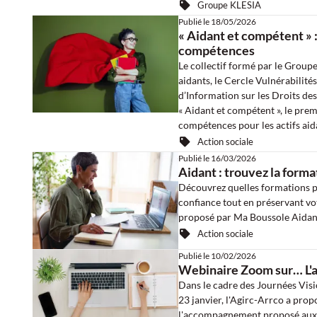
Groupe KLESIA
Publié le
18/05/2026
« Aidant et compétent » 
compétences
Le collectif formé par le Grou
aidants, le Cercle Vulnérabilité
d’Information sur les Droits des
« Aidant et compétent », le pre
compétences pour les actifs aid
Action sociale
Publié le
16/03/2026
Aidant : trouvez la form
Découvrez quelles formations 
confiance tout en préservant vot
proposé par Ma Boussole Aidan
Action sociale
Publié le
10/02/2026
Webinaire Zoom sur… L'
Dans le cadre des Journées Visi
23 janvier, l'Agirc-Arrco a pro
l'accompagnement proposé aux en