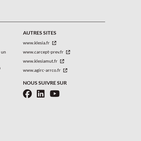
AUTRES SITES
www.klesia.fr
z un
www.carcept-prev.fr
www.klesiamut.fr
n
www.agirc-arrco.fr
NOUS SUIVRE SUR
Facebook
LinkedIn
YouTube