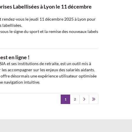
rises Labellisées à Lyon le 11 décembre
 rendez-vous le jeudi 11 décembre 2025 à Lyon pour
 labellisées.
us le signe du sport et la remise des nouveaux labels
est en ligne !
A et ses institutions de retraite, est un outil mis à
 les accompagner sur les enjeux des salariés aidants.
s offre désormais une expérience utilisateur optimisée
e navigation intuitive.
Pagination
1
2
Page courante
Page
Aller à la page suivante
Aller à la dernière page